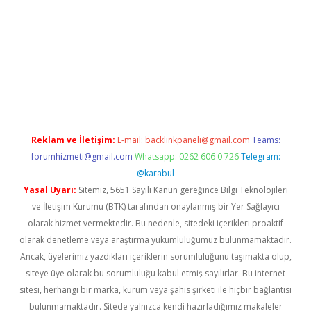
dir
elexbetgiris.org
Reklam ve İletişim:
E-mail:
backlinkpaneli@gmail.com
Teams:
forumhizmeti@gmail.com
Whatsapp: 0262 606 0 726
Telegram:
@karabul
Yasal Uyarı:
Sitemiz, 5651 Sayılı Kanun gereğince Bilgi Teknolojileri
ve İletişim Kurumu (BTK) tarafından onaylanmış bir Yer Sağlayıcı
olarak hizmet vermektedir. Bu nedenle, sitedeki içerikleri proaktif
olarak denetleme veya araştırma yükümlülüğümüz bulunmamaktadır.
Ancak, üyelerimiz yazdıkları içeriklerin sorumluluğunu taşımakta olup,
siteye üye olarak bu sorumluluğu kabul etmiş sayılırlar. Bu internet
sitesi, herhangi bir marka, kurum veya şahıs şirketi ile hiçbir bağlantısı
bulunmamaktadır. Sitede yalnızca kendi hazırladığımız makaleler