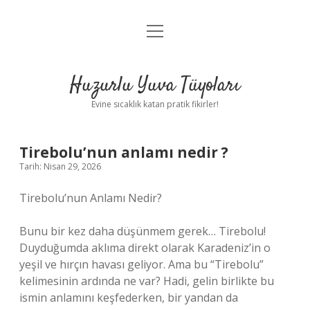
menüyü
Anasayfa
aç
Gizlilik Politikası
Huzurlu Yuva Tüyoları
Yasal Uyarı
Evine sıcaklık katan pratik fikirler!
Hakkımızda
Tirebolu’nun anlamı nedir ?
Tarih: Nisan 29, 2026
Tirebolu’nun Anlamı Nedir?
Bunu bir kez daha düşünmem gerek… Tirebolu!
Duyduğumda aklıma direkt olarak Karadeniz’in o
yeşil ve hırçın havası geliyor. Ama bu “Tirebolu”
kelimesinin ardında ne var? Hadi, gelin birlikte bu
ismin anlamını keşfederken, bir yandan da