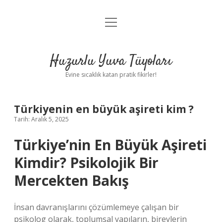
menüyü
Anasayfa
aç
Gizlilik Politikası
Huzurlu Yuva Tüyoları
Yasal Uyarı
Evine sıcaklık katan pratik fikirler!
Hakkımızda
Türkiyenin en büyük aşireti kim ?
Tarih: Aralık 5, 2025
Türkiye’nin En Büyük Aşireti
Kimdir? Psikolojik Bir
Mercekten Bakış
İnsan davranışlarını çözümlemeye çalışan bir
psikolog olarak, toplumsal yapıların, bireylerin