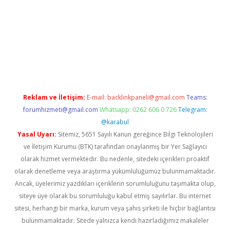
ir
elexbetgiris.org
Reklam ve İletişim:
E-mail:
backlinkpaneli@gmail.com
Teams:
forumhizmeti@gmail.com
Whatsapp: 0262 606 0 726
Telegram:
@karabul
Yasal Uyarı:
Sitemiz, 5651 Sayılı Kanun gereğince Bilgi Teknolojileri
ve İletişim Kurumu (BTK) tarafından onaylanmış bir Yer Sağlayıcı
olarak hizmet vermektedir. Bu nedenle, sitedeki içerikleri proaktif
olarak denetleme veya araştırma yükümlülüğümüz bulunmamaktadır.
Ancak, üyelerimiz yazdıkları içeriklerin sorumluluğunu taşımakta olup,
siteye üye olarak bu sorumluluğu kabul etmiş sayılırlar. Bu internet
sitesi, herhangi bir marka, kurum veya şahıs şirketi ile hiçbir bağlantısı
bulunmamaktadır. Sitede yalnızca kendi hazırladığımız makaleler