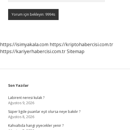
https://isimyakala.com
https://kriptohabercisi.com.tr
https://kariyerhabercisi.com.tr
Sitemap
Sidebar
Son Yazılar
Labirent neresi kulak ?
Ağustos 9, 2026
Süper ligde puanlar eşit olursa neye bakılır ?
Ağustos 8, 2026
Kahvaltıda hangi yiyecekler yenir ?