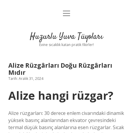
menüyü
Anasayfa
aç
Gizlilik Politikası
Huzurlu Yuva Tüyoları
Yasal Uyarı
Evine sıcaklık katan pratik fikirler!
Hakkımızda
Alize Rüzgârları Doğu Rüzgârları
Mıdır
Tarih: Aralık 31, 2024
Alize hangi rüzgar?
Alize rüzgarları: 30 derece enlem civarındaki dinamik
yüksek basınç alanlarından ekvator çevresindeki
termal düşük basınç alanlarına esen rüzgarlar. Sıcak