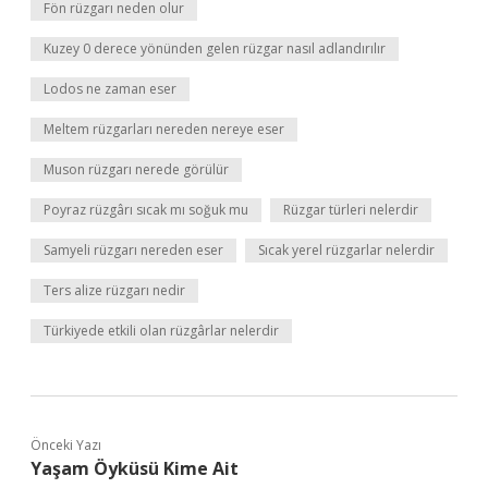
Fön rüzgarı neden olur
Kuzey 0 derece yönünden gelen rüzgar nasıl adlandırılır
Lodos ne zaman eser
Meltem rüzgarları nereden nereye eser
Muson rüzgarı nerede görülür
Poyraz rüzgârı sıcak mı soğuk mu
Rüzgar türleri nelerdir
Samyeli rüzgarı nereden eser
Sıcak yerel rüzgarlar nelerdir
Ters alize rüzgarı nedir
Türkiyede etkili olan rüzgârlar nelerdir
Önceki Yazı
Yaşam Öyküsü Kime Ait