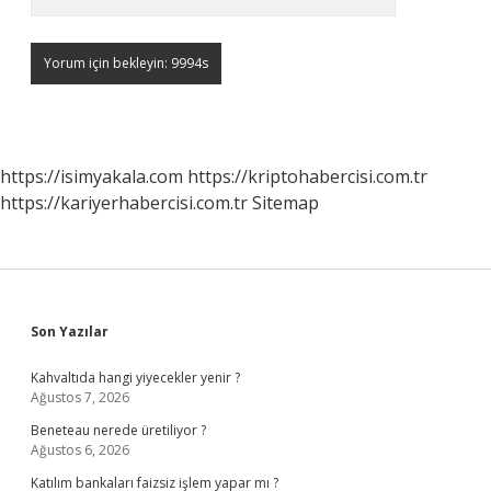
https://isimyakala.com
https://kriptohabercisi.com.tr
https://kariyerhabercisi.com.tr
Sitemap
Sidebar
Son Yazılar
Kahvaltıda hangi yiyecekler yenir ?
Ağustos 7, 2026
Beneteau nerede üretiliyor ?
Ağustos 6, 2026
Katılım bankaları faizsiz işlem yapar mı ?