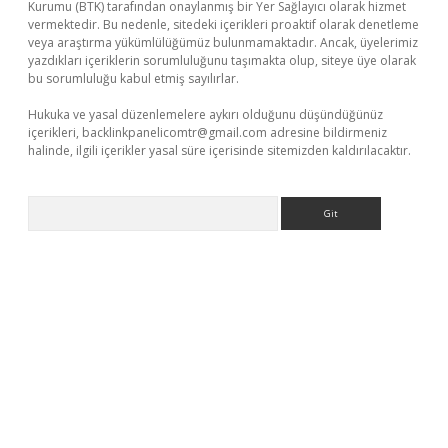
Kurumu (BTK) tarafından onaylanmış bir Yer Sağlayıcı olarak hizmet
vermektedir. Bu nedenle, sitedeki içerikleri proaktif olarak denetleme
veya araştırma yükümlülüğümüz bulunmamaktadır. Ancak, üyelerimiz
yazdıkları içeriklerin sorumluluğunu taşımakta olup, siteye üye olarak
bu sorumluluğu kabul etmiş sayılırlar.
Hukuka ve yasal düzenlemelere aykırı olduğunu düşündüğünüz
içerikleri,
backlinkpanelicomtr@gmail.com
adresine bildirmeniz
halinde, ilgili içerikler yasal süre içerisinde sitemizden kaldırılacaktır.
Arama
hiltonbet-giris.com/
betexper indir
elexbetgiris.org