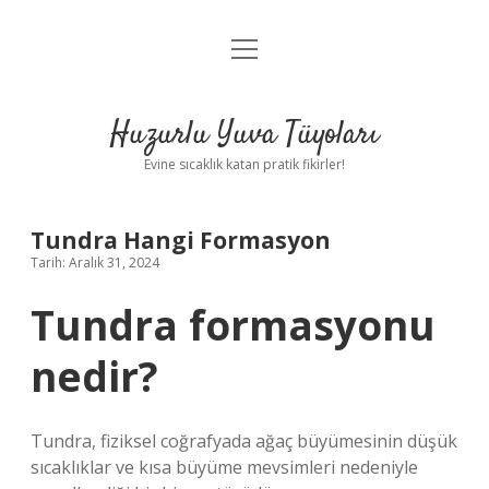
menüyü
Anasayfa
aç
Gizlilik Politikası
Huzurlu Yuva Tüyoları
Yasal Uyarı
Evine sıcaklık katan pratik fikirler!
Hakkımızda
Tundra Hangi Formasyon
Tarih: Aralık 31, 2024
Tundra formasyonu
nedir?
Tundra, fiziksel coğrafyada ağaç büyümesinin düşük
sıcaklıklar ve kısa büyüme mevsimleri nedeniyle