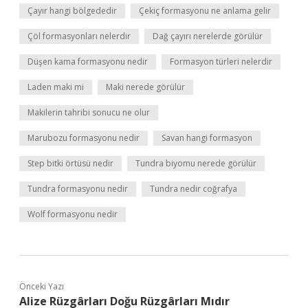
Çayır hangi bölgededir
Çekiç formasyonu ne anlama gelir
Çöl formasyonları nelerdir
Dağ çayırı nerelerde görülür
Düşen kama formasyonu nedir
Formasyon türleri nelerdir
Laden maki mi
Maki nerede görülür
Makilerin tahribi sonucu ne olur
Marubozu formasyonu nedir
Savan hangi formasyon
Step bitki örtüsü nedir
Tundra biyomu nerede görülür
Tundra formasyonu nedir
Tundra nedir coğrafya
Wolf formasyonu nedir
Önceki Yazı
Alize Rüzgârları Doğu Rüzgârları Mıdır