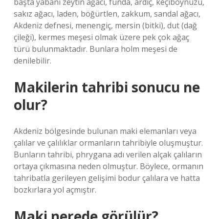
başta yabani zeytin ağacı, funda, ardıç, keçiboynuzu,
sakız ağacı, laden, böğürtlen, zakkum, sandal ağacı,
Akdeniz defnesi, menengiç, mersin (bitki), dut (dağ
çileği), kermes meşesi olmak üzere pek çok ağaç
türü bulunmaktadır. Bunlara holm meşesi de
denilebilir.
Makilerin tahribi sonucu ne
olur?
Akdeniz bölgesinde bulunan maki elemanları veya
çalılar ve çalılıklar ormanların tahribiyle oluşmuştur.
Bunların tahribi, phrygana adı verilen alçak çalıların
ortaya çıkmasına neden olmuştur. Böylece, ormanın
tahribatla gerileyen gelişimi bodur çalılara ve hatta
bozkırlara yol açmıştır.
Maki nerede görülür?