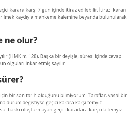
 karara karşı 7 gün içinde itiraz edilebilir. İtiraz, kararı
irilmek kaydıyla mahkeme kalemine beyanda bulunularak
 ne olur?
lır (HMK m. 128). Başka bir deyişle, süresi içinde cevap
n olguları inkar etmiş sayılır.
sürer?
in bir son tarih olduğunu bilmiyorum. Taraflar, yasal bir
ana durum değiştiyse geçici karara karşı temyiz
sul hakkı oluşturmayan geçici kararlara karşı da temyiz