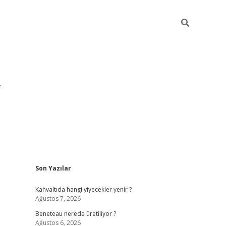
Sidebar
Son Yazılar
https://hiltonbet-giris.com/
betexper indir
elex
Kahvaltıda hangi yiyecekler yenir ?
Ağustos 7, 2026
Beneteau nerede üretiliyor ?
Ağustos 6, 2026