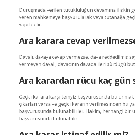
Duruşmada verilen tutukluluğun devamına ilişkin geçici
veren mahkemeye başvurularak veya tutanağa geç
yapılabilir.
Ara karara cevap verilmezse
Davalı, davaya cevap vermezse, dava reddedilmiş sayı
vermeyen davalı, davacının davada ileri sürdüğü bütü
Ara karardan rücu kaç gün 
Geçici karara karşı temyiz başvurusunda bulunmak iç
çıkarları varsa ve geçici kararın verilmesinden bu y
başvurusunda bulunabilirler. Hakim, herhangi bir u
başvurusunda bulunabilir.
Ara karar istinaf edilir mi?