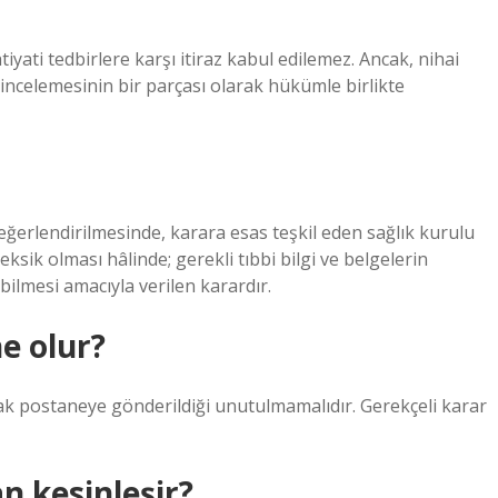
iyati tedbirlere karşı itiraz kabul edilemez. Ancak, nihai
raz incelemesinin bir parçası olarak hükümle birlikte
eğerlendirilmesinde, karara esas teşkil eden sağlık kurulu
sik olması hâlinde; gerekli tıbbi bilgi ve belgelerin
lmesi amacıyla verilen karardır.
e olur?
ılacak postaneye gönderildiği unutulmamalıdır. Gerekçeli karar
n kesinleşir?