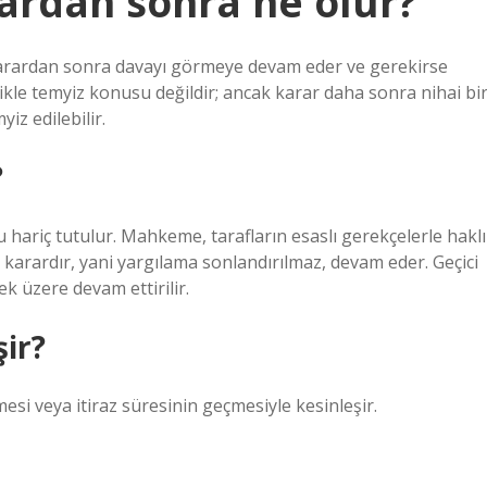
rdan sonra ne olur?
karardan sonra davayı görmeye devam eder ve gerekirse
likle temyiz konusu değildir; ancak karar daha sonra nihai bi
z edilebilir.
?
lu hariç tutulur. Mahkeme, tarafların esaslı gerekçelerle haklı
ir karardır, yani yargılama sonlandırılmaz, devam eder. Geçici
k üzere devam ettirilir.
ir?
si veya itiraz süresinin geçmesiyle kesinleşir.