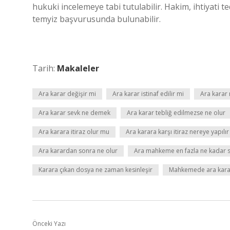
hukuki incelemeye tabi tutulabilir. Hakim, ihtiyati te
temyiz başvurusunda bulunabilir.
Tarih:
Makaleler
Ara karar değişir mi
Ara karar istinaf edilir mi
Ara karar 
Ara karar sevk ne demek
Ara karar tebliğ edilmezse ne olur
Ara karara itiraz olur mu
Ara karara karşı itiraz nereye yapılır
Ara karardan sonra ne olur
Ara mahkeme en fazla ne kadar 
Karara çıkan dosya ne zaman kesinleşir
Mahkemede ara kara
Önceki Yazı