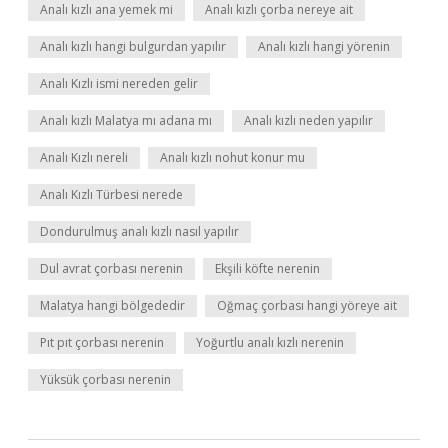
Analı kızlı ana yemek mi
Analı kızlı çorba nereye ait
Analı kızlı hangi bulgurdan yapılır
Analı kızlı hangi yörenin
Analı Kızlı ismi nereden gelir
Analı kızlı Malatya mı adana mı
Analı kızlı neden yapılır
Analı Kızlı nereli
Analı kızlı nohut konur mu
Analı Kızlı Türbesi nerede
Dondurulmuş analı kızlı nasıl yapılır
Dul avrat çorbası nerenin
Ekşili köfte nerenin
Malatya hangi bölgededir
Oğmaç çorbası hangi yöreye ait
Pıt pıt çorbası nerenin
Yoğurtlu analı kızlı nerenin
Yüksük çorbası nerenin