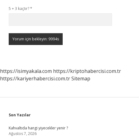
5 + 3 kaçtır?
*
https://isimyakala.com
https://kriptohabercisi.com.tr
https://kariyerhabercisi.com.tr
Sitemap
Sidebar
Son Yazılar
Kahvaltıda hangi yiyecekler yenir ?
Ağustos 7, 2026