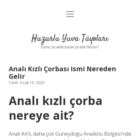
menüyü
Anasayfa
aç
Gizlilik Politikası
Huzurlu Yuva Tüyoları
Yasal Uyarı
Evine sıcaklık katan pratik fikirler!
Hakkımızda
Analı Kızlı Çorbası Ismi Nereden
Gelir
Tarih: Ocak 15, 2025
Analı kızlı çorba
nereye ait?
Analı Kirli, daha çok Güneydoğu Anadolu Bölgesi’nde