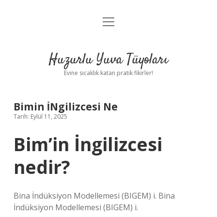
menüyü
Anasayfa
aç
Gizlilik Politikası
Huzurlu Yuva Tüyoları
Yasal Uyarı
Evine sıcaklık katan pratik fikirler!
Hakkımızda
Bimin İNgilizcesi Ne
Tarih: Eylül 11, 2025
Bim’in İngilizcesi
nedir?
Bina İndüksiyon Modellemesi (BIGEM) i. Bina
İndüksiyon Modellemesi (BIGEM) i.