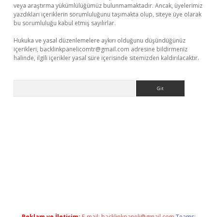
veya araştırma yükümlülüğümüz bulunmamaktadır. Ancak, üyelerimiz
yazdıkları içeriklerin sorumluluğunu taşımakta olup, siteye üye olarak
bu sorumluluğu kabul etmiş sayılırlar.
Hukuka ve yasal düzenlemelere aykırı olduğunu düşündüğünüz
içerikleri,
backlinkpanelicomtr@gmail.com
adresine bildirmeniz
halinde, ilgili içerikler yasal süre içerisinde sitemizden kaldırılacaktır.
Arama
indir
elexbetgiris.org
Reklam ve İletişim:
E-mail:
backlinkpaneli@gmail.com
Teams: