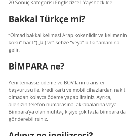
20 Sonuç Kategorisi Engliscizce1 Yayshock İde.
Bakkal Türkçe mi?
“Olmad bakkal kelimesi Arap kökenlidir ve kelimenin
kökü” baql “(بقل) ve” sebze “veya” bitki “anlamına
gelir.
BİMPARA ne?
Yeni temassız ödeme ve BOV’ların transfer
başvurusu ile, kredi kartı ve mobil cihazlardan nakit
olmadan kolayca ödeme yapabilirsiniz. Ayrıca,
ailenizin telefon numarasına, akrabalarına veya
Bimpara’ya olan muhtaç kişiye çok fazla bimpara da
gönderebilirsiniz.
Adınız ne ingilizcesi?