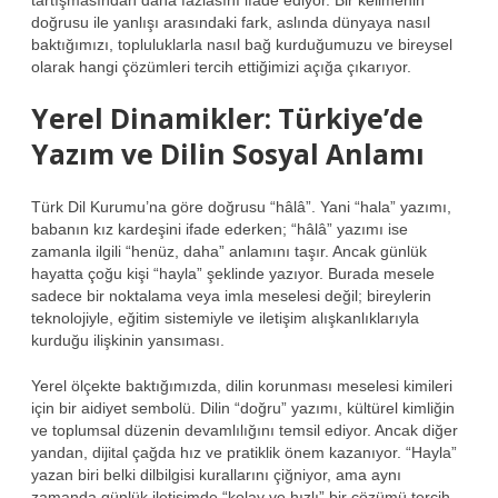
doğrusu ile yanlışı arasındaki fark, aslında dünyaya nasıl
baktığımızı, topluluklarla nasıl bağ kurduğumuzu ve bireysel
olarak hangi çözümleri tercih ettiğimizi açığa çıkarıyor.
Yerel Dinamikler: Türkiye’de
Yazım ve Dilin Sosyal Anlamı
Türk Dil Kurumu’na göre doğrusu “hâlâ”. Yani “hala” yazımı,
babanın kız kardeşini ifade ederken; “hâlâ” yazımı ise
zamanla ilgili “henüz, daha” anlamını taşır. Ancak günlük
hayatta çoğu kişi “hayla” şeklinde yazıyor. Burada mesele
sadece bir noktalama veya imla meselesi değil; bireylerin
teknolojiyle, eğitim sistemiyle ve iletişim alışkanlıklarıyla
kurduğu ilişkinin yansıması.
Yerel ölçekte baktığımızda, dilin korunması meselesi kimileri
için bir aidiyet sembolü. Dilin “doğru” yazımı, kültürel kimliğin
ve toplumsal düzenin devamlılığını temsil ediyor. Ancak diğer
yandan, dijital çağda hız ve pratiklik önem kazanıyor. “Hayla”
yazan biri belki dilbilgisi kurallarını çiğniyor, ama aynı
zamanda günlük iletişimde “kolay ve hızlı” bir çözümü tercih