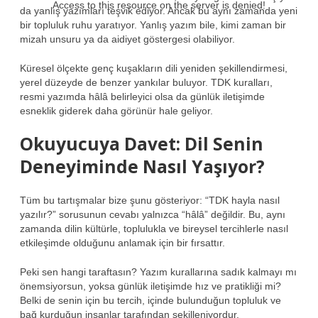
Access to this resource on the server is denied!
da yanlış yazımları teşvik ediyor. Ancak bu aynı zamanda yeni
bir topluluk ruhu yaratıyor. Yanlış yazım bile, kimi zaman bir
mizah unsuru ya da aidiyet göstergesi olabiliyor.
Küresel ölçekte genç kuşakların dili yeniden şekillendirmesi,
yerel düzeyde de benzer yankılar buluyor. TDK kuralları,
resmi yazımda hâlâ belirleyici olsa da günlük iletişimde
esneklik giderek daha görünür hale geliyor.
Okuyucuya Davet: Dil Senin
Deneyiminde Nasıl Yaşıyor?
Tüm bu tartışmalar bize şunu gösteriyor: “TDK hayla nasıl
yazılır?” sorusunun cevabı yalnızca “hâlâ” değildir. Bu, aynı
zamanda dilin kültürle, toplulukla ve bireysel tercihlerle nasıl
etkileşimde olduğunu anlamak için bir fırsattır.
Peki sen hangi taraftasın? Yazım kurallarına sadık kalmayı mı
önemsiyorsun, yoksa günlük iletişimde hız ve pratikliği mi?
Belki de senin için bu tercih, içinde bulunduğun topluluk ve
bağ kurduğun insanlar tarafından şekilleniyordur.