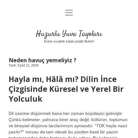
menüyü
Anasayfa
aç
Gizlilik Politikası
Huzurlu Yuva Tüyoları
Yasal Uyarı
Evine sıcaklık katan pratik fikirler!
Hakkımızda
Neden havuç yemeliyiz ?
Tarih: Eylül 11, 2025
Hayla mı, Hâlâ mı? Dilin İnce
Çizgisinde Küresel ve Yerel Bir
Yolculuk
Dil üzerine düşünmek bana her zaman büyüleyici gelmiştir.
Çünkü kelimeler, yalnızca birer araç değil; kültürün, toplumun
ve bireysel düşünce tarzlarımızın aynasıdır. “TDK hayla nasıl
yazılır?” sorusu da tam olarak bu yüzden basit bir yazım
tartışmasından daha fazlasını ifade ediyor. Bir kelimenin