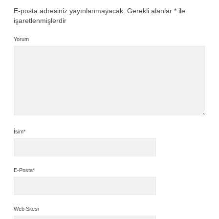
E-posta adresiniz yayınlanmayacak.
Gerekli alanlar
*
ile
işaretlenmişlerdir
Yorum
İsim*
E-Posta*
Web Sitesi