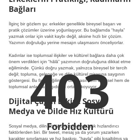
Bağları
İlginç bir gözlem şu: erkekler genellikle bireysel başarı ve
pratik çözümler üzerine yoğunlaşıyor. Bu bağlamda “hayla”
yazmak onlar için vakit kaybı değil, aksine hızlı bir çözüm.
Yazımın doğruluğu yerine mesajın ulaşmasını önceliyorlar.
Kadınlar ise toplumsal ilişkiler ve kültürel bağlara daha çok
403
önem verdikleri için “hâlâ” yazımının doğruluğuna dikkat etme
eğiliminde. Çünkü doğru yazmak, yalnızca bireysel bir tercih
değil; topluma, geleneğe ve dilin kültürel mirasına saygının
göstergesi. Bu farklı eğilimler, dilin nasıl hem bireysel hem de
toplumsal anlamlar taşıdığını ortaya koyuyor.
Dijital Çağın Etkisi: Sosyal
Medya ve Dilde Hız Kültürü
Forbidden
Sosyal medya, dilin dönüşümünde en büyük hızlandırıcı
faktörlerden biri. Bir tweet, mesaj ya da yorum yazarken
karakter sınırlaması ve hız baskısı, “hayla” gibi kısaltılmış ya