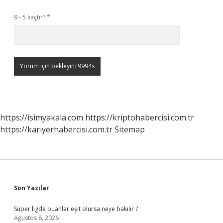
9 - 5 kaçtır?
*
https://isimyakala.com
https://kriptohabercisi.com.tr
https://kariyerhabercisi.com.tr
Sitemap
Sidebar
Son Yazılar
Süper ligde puanlar eşit olursa neye bakılır ?
Ağustos 8, 2026