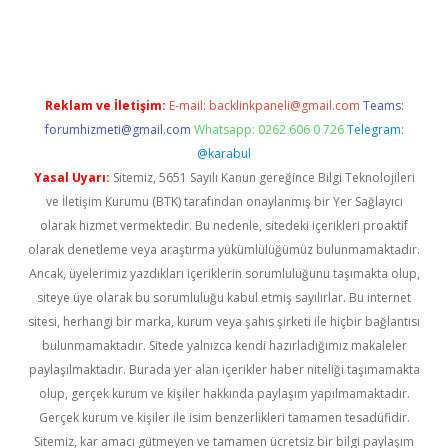
dir
elexbetgiris.org
Reklam ve İletişim:
E-mail:
backlinkpaneli@gmail.com
Teams:
forumhizmeti@gmail.com
Whatsapp: 0262 606 0 726
Telegram:
@karabul
Yasal Uyarı:
Sitemiz, 5651 Sayılı Kanun gereğince Bilgi Teknolojileri
ve İletişim Kurumu (BTK) tarafından onaylanmış bir Yer Sağlayıcı
olarak hizmet vermektedir. Bu nedenle, sitedeki içerikleri proaktif
olarak denetleme veya araştırma yükümlülüğümüz bulunmamaktadır.
Ancak, üyelerimiz yazdıkları içeriklerin sorumluluğunu taşımakta olup,
siteye üye olarak bu sorumluluğu kabul etmiş sayılırlar. Bu internet
sitesi, herhangi bir marka, kurum veya şahıs şirketi ile hiçbir bağlantısı
bulunmamaktadır. Sitede yalnızca kendi hazırladığımız makaleler
paylaşılmaktadır. Burada yer alan içerikler haber niteliği taşımamakta
olup, gerçek kurum ve kişiler hakkında paylaşım yapılmamaktadır.
Gerçek kurum ve kişiler ile isim benzerlikleri tamamen tesadüfidir.
Sitemiz, kar amacı gütmeyen ve tamamen ücretsiz bir bilgi paylaşım