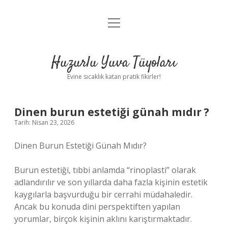
menüyü
Anasayfa
aç
Gizlilik Politikası
Huzurlu Yuva Tüyoları
Yasal Uyarı
Evine sıcaklık katan pratik fikirler!
Hakkımızda
Dinen burun estetiği günah mıdır ?
Tarih: Nisan 23, 2026
Dinen Burun Estetiği Günah Mıdır?
Burun estetiği, tıbbi anlamda “rinoplasti” olarak
adlandırılır ve son yıllarda daha fazla kişinin estetik
kaygılarla başvurduğu bir cerrahi müdahaledir.
Ancak bu konuda dini perspektiften yapılan
yorumlar, birçok kişinin aklını karıştırmaktadır.