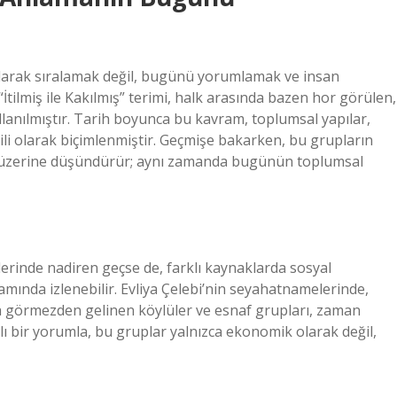
 olarak sıralamak değil, bugünü yorumlamak ve insan
İtilmiş ile Kakılmış” terimi, halk arasında bazen hor görülen,
llanılmıştır. Tarih boyunca bu kavram, toplumsal yapılar,
ili olarak biçimlenmiştir. Geçmişe bakarken, bu grupların
lik üzerine düşündürür; aynı zamanda bugünün toplumsal
lerinde nadiren geçse de, farklı kaynaklarda sosyal
amında izlenebilir. Evliya Çelebi’nin seyahatnamelerinde,
a görmezden gelinen köylüler ve esnaf grupları, zaman
lı bir yorumla, bu gruplar yalnızca ekonomik olarak değil,