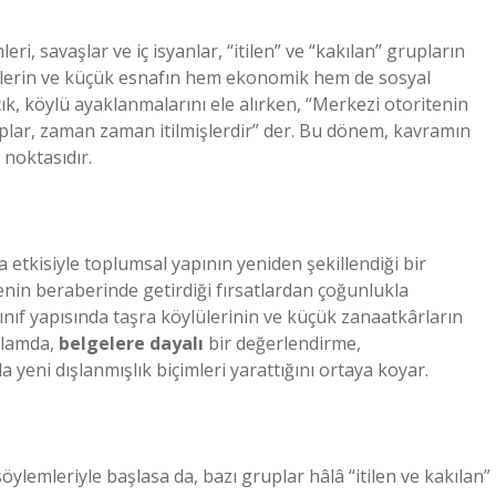
i, savaşlar ve iç isyanlar, “itilen” ve “kakılan” grupların
lerin ve küçük esnafın hem ekonomik hem de sosyal
lcık, köylü ayaklanmalarını ele alırken, “Merkezi otoritenin
lar, zaman zaman itilmişlerdir” der. Bu dönem, kavramın
noktasıdır.
 etkisiyle toplumsal yapının yeniden şekillendiği bir
enin beraberinde getirdiği fırsatlardan çoğunlukla
sınıf yapısında taşra köylülerinin ve küçük zanaatkârların
ağlamda,
belgelere dayalı
bir değerlendirme,
yeni dışlanmışlık biçimleri yarattığını ortaya koyar.
lemleriyle başlasa da, bazı gruplar hâlâ “itilen ve kakılan”