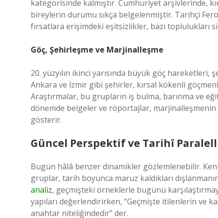
kategorisinde kalmıştır. Cumhuriyet arşivlerinde, kır
bireylerin durumu sıkça belgelenmiştir. Tarihçi F
fırsatlara erişimdeki eşitsizlikler, bazı toplulukları
Göç, Şehirleşme ve Marjinalleşme
20. yüzyılın ikinci yarısında büyük göç hareketleri, ş
Ankara ve İzmir gibi şehirler, kırsal kökenli göçmen
Araştırmalar, bu grupların iş bulma, barınma ve eğit
dönemde belgeler ve röportajlar, marjinalleşmenin 
gösterir.
Güncel Perspektif ve Tarihî Paralell
Bugün hâlâ benzer dinamikler gözlemlenebilir. Kent
gruplar, tarih boyunca maruz kaldıkları dışlanman
analiz
, geçmişteki örneklerle bugünü karşılaştırm
yapıları değerlendirirken, “Geçmişte itilenlerin ve k
anahtar niteliğindedir” der.