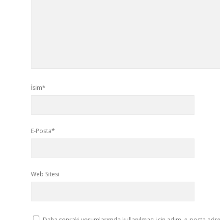
İsim*
E-Posta*
Web Sitesi
Daha sonraki yorumlarımda kullanılması için adım, e-posta adres