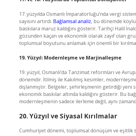
17. yüzyılda Osmanlı İmparatorluğu’nda vergi sistemler
sayısını artırdı.
Bağlamsal analiz
, bu dönemde köylü
baskılara maruz kaldığını gösterir. Tarihçi Halil İna
gözünden kaçan ve ekonomik olarak zayıf olan grup
toplumsal boyutunu anlamak için önemli bir kırılma 
19. Yüzyıl: Modernleşme ve Marjinalleşme
19. yüzyıl, Osmanlı’da Tanzimat reformları ve Avrupa
dönemdir. İtilmiş ile Kakılmış kesimler, modernleşm
dışlanmıştır. Belgeler, şehirleşmenin getirdiği yeni 
ekonomik baskılar altında kaldığını gösterir. Bu b
modernleşmenin sadece ilerleme değil, aynı zamanda 
20. Yüzyıl ve Siyasal Kırılmalar
Cumhuriyet dönemi, toplumsal dönüşüm ve eşitlik söy