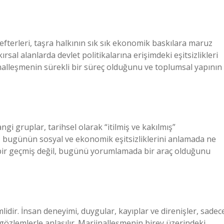
efterleri, taşra halkının sık sık ekonomik baskılara maruz
rsal alanlarda devlet politikalarına erişimdeki eşitsizlikleri
alleşmenin sürekli bir süreç olduğunu ve toplumsal yapının
i gruplar, tarihsel olarak “itilmiş ve kakılmış”
ri, bugünün sosyal ve ekonomik eşitsizliklerini anlamada ne
a bir geçmiş değil, bugünü yorumlamada bir araç olduğunu
idir. İnsan deneyimi, duygular, kayıplar ve direnişler, sadec
 gözlemlerle anlaşılır. Marjinalleşmenin birey üzerindeki