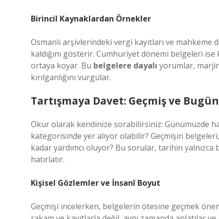
Birincil Kaynaklardan Örnekler
Osmanlı arşivlerindeki vergi kayıtları ve mahkeme d
kaldığını gösterir. Cumhuriyet dönemi belgeleri ise kı
ortaya koyar. Bu
belgelere dayalı
yorumlar, marjin
kırılganlığını vurgular.
Tartışmaya Davet: Geçmiş ve Bugün
Okur olarak kendinize sorabilirsiniz: Günümüzde hang
kategorisinde yer alıyor olabilir? Geçmişin belgele
kadar yardımcı oluyor? Bu sorular, tarihin yalnızc
hatırlatır.
Kişisel Gözlemler ve İnsanî Boyut
Geçmişi incelerken, belgelerin ötesine geçmek öneml
rakam ve kayıtlarla değil, aynı zamanda anlatılar ve