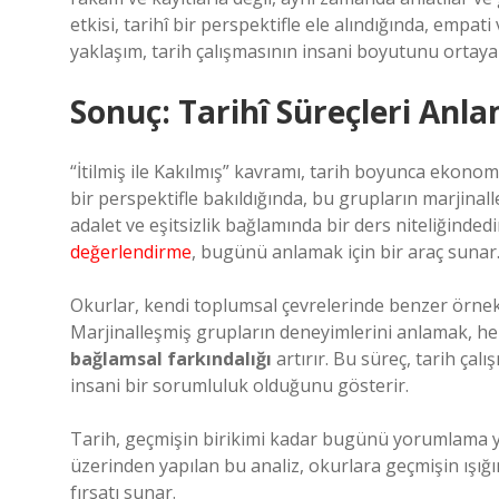
etkisi, tarihî bir perspektifle ele alındığında, emp
yaklaşım, tarih çalışmasının insani boyutunu ortaya
Sonuç: Tarihî Süreçleri A
“İtilmiş ile Kakılmış” kavramı, tarih boyunca ekonomi
bir perspektifle bakıldığında, bu grupların marjinal
adalet ve eşitsizlik bağlamında bir ders niteliğinded
değerlendirme
, bugünü anlamak için bir araç sunar
Okurlar, kendi toplumsal çevrelerinde benzer örnekl
Marjinalleşmiş grupların deneyimlerini anlamak, h
bağlamsal farkındalığı
artırır. Bu süreç, tarih ça
insani bir sorumluluk olduğunu gösterir.
Tarih, geçmişin birikimi kadar bugünü yorumlama yet
üzerinden yapılan bu analiz, okurlara geçmişin ışığ
fırsatı sunar.