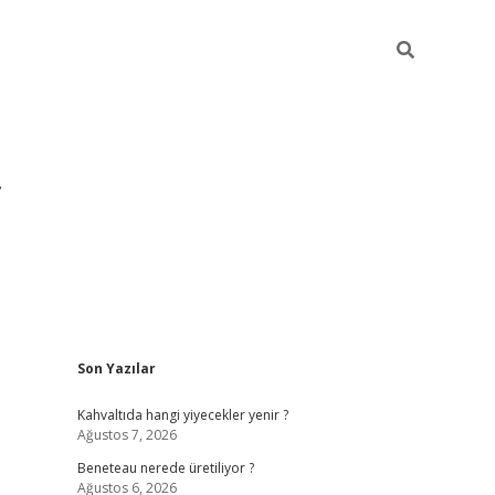
Sidebar
Son Yazılar
https://hiltonbet-giris.com/
betexper indir
el
Kahvaltıda hangi yiyecekler yenir ?
Ağustos 7, 2026
Beneteau nerede üretiliyor ?
Ağustos 6, 2026