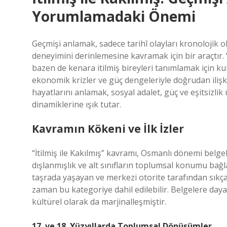
Yorumlamadaki Önemi
Geçmişi anlamak, sadece tarihî olayları kronolojik
deneyimini derinlemesine kavramak için bir araçtır. “
bazen de kenara itilmiş bireyleri tanımlamak için ku
ekonomik krizler ve güç dengeleriyle doğrudan ilişk
hayatlarını anlamak, sosyal adalet, güç ve eşitsiz
dinamiklerine ışık tutar.
Kavramın Kökeni ve İlk İzler
“İtilmiş ile Kakılmış” kavramı, Osmanlı dönemi belge
dışlanmışlık ve alt sınıfların toplumsal konumu bağl
taşrada yaşayan ve merkezi otorite tarafından sıkç
zaman bu kategoriye dahil edilebilir. Belgelere daya
kültürel olarak da marjinalleşmiştir.
17. ve 18. Yüzyıllarda Toplumsal Dönüşümler