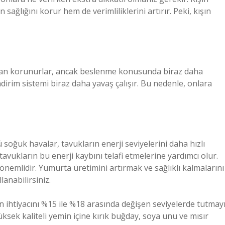
sağlığını korur hem de verimliliklerini artırır. Peki, kışın
uktan korunurlar, ancak beslenme konusunda biraz daha
dirim sistemi biraz daha yavaş çalışır. Bu nedenle, onlara
ü soğuk havalar, tavukların enerji seviyelerini daha hızlı
avukların bu enerji kaybını telafi etmelerine yardımcı olur.
önemlidir. Yumurta üretimini artırmak ve sağlıklı kalmalarını
lanabilirsiniz.
n ihtiyacını %15 ile %18 arasında değişen seviyelerde tutmay
Yüksek kaliteli yemin içine kırık buğday, soya unu ve mısır