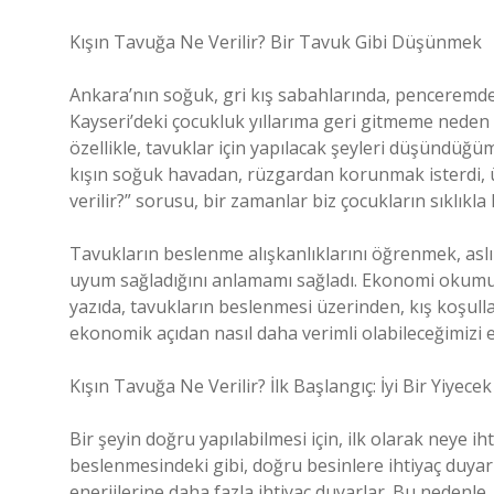
Kışın Tavuğa Ne Verilir? Bir Tavuk Gibi Düşünmek
Ankara’nın soğuk, gri kış sabahlarında, penceremde
Kayseri’deki çocukluk yıllarıma geri gitmeme neden o
özellikle, tavuklar için yapılacak şeyleri düşündüğ
kışın soğuk havadan, rüzgardan korunmak isterdi, ü
verilir?” sorusu, bir zamanlar biz çocukların sıklıkla
Tavukların beslenme alışkanlıklarını öğrenmek, aslın
uyum sağladığını anlamamı sağladı. Ekonomi okumuş b
yazıda, tavukların beslenmesi üzerinden, kış koşull
ekonomik açıdan nasıl daha verimli olabileceğimizi e
Kışın Tavuğa Ne Verilir? İlk Başlangıç: İyi Bir Yiyecek
Bir şeyin doğru yapılabilmesi için, ilk olarak neye i
beslenmesindeki gibi, doğru besinlere ihtiyaç duyarla
enerjilerine daha fazla ihtiyaç duyarlar. Bu nedenle,