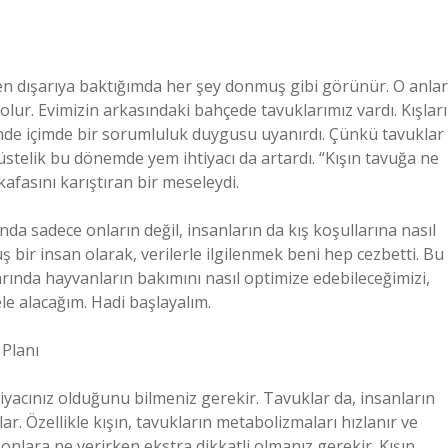
n dışarıya baktığımda her şey donmuş gibi görünür. O anlar
lur. Evimizin arkasındaki bahçede tavuklarımız vardı. Kışları
ümde içimde bir sorumluluk duygusu uyanırdı. Çünkü tavuklar
stelik bu dönemde yem ihtiyacı da artardı. “Kışın tavuğa ne
 kafasını karıştıran bir meseleydi.
da sadece onların değil, insanların da kış koşullarına nasıl
ir insan olarak, verilerle ilgilenmek beni hep cezbetti. Bu
arında hayvanların bakımını nasıl optimize edebileceğimizi,
le alacağım. Hadi başlayalım.
 Planı
htiyacınız olduğunu bilmeniz gerekir. Tavuklar da, insanların
r. Özellikle kışın, tavukların metabolizmaları hızlanır ve
 onlara ne verirken ekstra dikkatli olmanız gerekir. Kışın