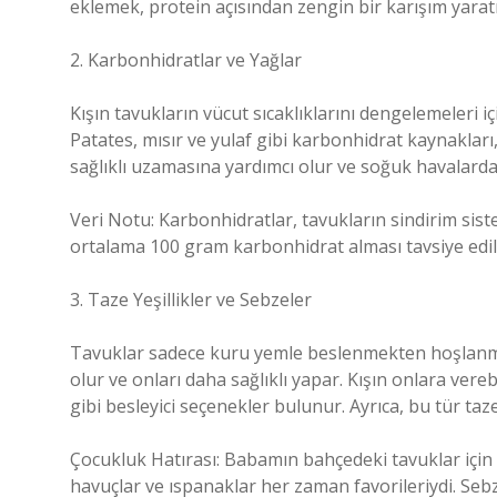
eklemek, protein açısından zengin bir karışım yaratm
2. Karbonhidratlar ve Yağlar
Kışın tavukların vücut sıcaklıklarını dengelemeleri i
Patates, mısır ve yulaf gibi karbonhidrat kaynakları,
sağlıklı uzamasına yardımcı olur ve soğuk havalarda
Veri Notu: Karbonhidratlar, tavukların sindirim sist
ortalama 100 gram karbonhidrat alması tavsiye edili
3. Taze Yeşillikler ve Sebzeler
Tavuklar sadece kuru yemle beslenmekten hoşlanmazl
olur ve onları daha sağlıklı yapar. Kışın onlara vere
gibi besleyici seçenekler bulunur. Ayrıca, bu tür taze 
Çocukluk Hatırası: Babamın bahçedeki tavuklar için 
havuçlar ve ıspanaklar her zaman favorileriydi. Sebze