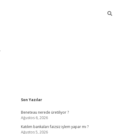
Sidebar
Son Yazılar
https://hiltonbet-giris.com/
betexper indir
ele
Beneteau nerede üretiliyor ?
Ağustos 6, 2026
Katılım bankaları faizsiz işlem yapar mı ?
Ağustos 5, 2026