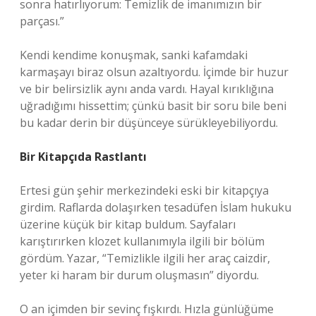
sonra hatırlıyorum: Temizlik de imanımızın bir
parçası.”
Kendi kendime konuşmak, sanki kafamdaki
karmaşayı biraz olsun azaltıyordu. İçimde bir huzur
ve bir belirsizlik aynı anda vardı. Hayal kırıklığına
uğradığımı hissettim; çünkü basit bir soru bile beni
bu kadar derin bir düşünceye sürükleyebiliyordu.
Bir Kitapçıda Rastlantı
Ertesi gün şehir merkezindeki eski bir kitapçıya
girdim. Raflarda dolaşırken tesadüfen İslam hukuku
üzerine küçük bir kitap buldum. Sayfaları
karıştırırken klozet kullanımıyla ilgili bir bölüm
gördüm. Yazar, “Temizlikle ilgili her araç caizdir,
yeter ki haram bir durum oluşmasın” diyordu.
O an içimden bir sevinç fışkırdı. Hızla günlüğüme