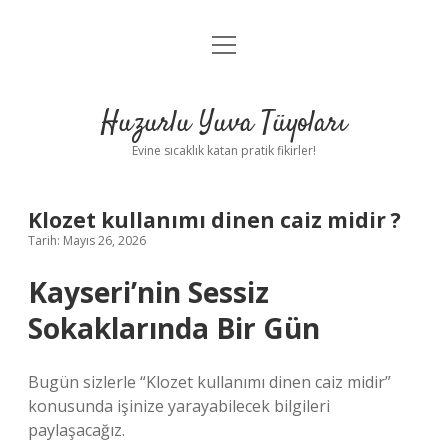
menüyü
Anasayfa
aç
Gizlilik Politikası
Huzurlu Yuva Tüyoları
Yasal Uyarı
Evine sıcaklık katan pratik fikirler!
Hakkımızda
Klozet kullanımı dinen caiz midir ?
Tarih: Mayıs 26, 2026
Kayseri’nin Sessiz
Sokaklarında Bir Gün
Bugün sizlerle “Klozet kullanımı dinen caiz midir”
konusunda işinize yarayabilecek bilgileri
paylaşacağız.