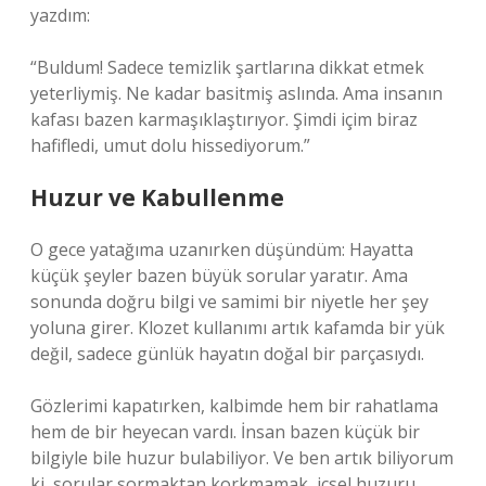
yazdım:
“Buldum! Sadece temizlik şartlarına dikkat etmek
yeterliymiş. Ne kadar basitmiş aslında. Ama insanın
kafası bazen karmaşıklaştırıyor. Şimdi içim biraz
hafifledi, umut dolu hissediyorum.”
Huzur ve Kabullenme
O gece yatağıma uzanırken düşündüm: Hayatta
küçük şeyler bazen büyük sorular yaratır. Ama
sonunda doğru bilgi ve samimi bir niyetle her şey
yoluna girer. Klozet kullanımı artık kafamda bir yük
değil, sadece günlük hayatın doğal bir parçasıydı.
Gözlerimi kapatırken, kalbimde hem bir rahatlama
hem de bir heyecan vardı. İnsan bazen küçük bir
bilgiyle bile huzur bulabiliyor. Ve ben artık biliyorum
ki, sorular sormaktan korkmamak, içsel huzuru