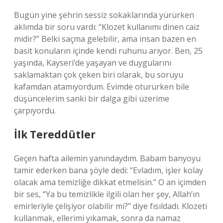
Bugün yine şehrin sessiz sokaklarında yürürken
aklımda bir soru vardı: “Klozet kullanımı dinen caiz
midir?” Belki saçma gelebilir, ama insan bazen en
basit konuların içinde kendi ruhunu arıyor. Ben, 25
yaşında, Kayseri’de yaşayan ve duygularını
saklamaktan çok çeken biri olarak, bu soruyu
kafamdan atamıyordum. Evimde otururken bile
düşüncelerim sanki bir dalga gibi üzerime
çarpıyordu.
İlk Tereddütler
Geçen hafta ailemin yanındaydım. Babam banyoyu
tamir ederken bana şöyle dedi: “Evladım, işler kolay
olacak ama temizliğe dikkat etmelisin.” O an içimden
bir ses, “Ya bu temizlikle ilgili olan her şey, Allah’ın
emirleriyle çelişiyor olabilir mi?” diye fısıldadı. Klozeti
kullanmak, ellerimi yıkamak, sonra da namaz