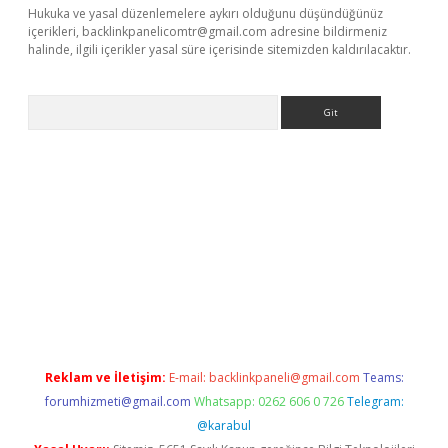
Hukuka ve yasal düzenlemelere aykırı olduğunu düşündüğünüz
içerikleri,
backlinkpanelicomtr@gmail.com
adresine bildirmeniz
halinde, ilgili içerikler yasal süre içerisinde sitemizden kaldırılacaktır.
Arama
indir
elexbetgiris.org
Reklam ve İletişim:
E-mail:
backlinkpaneli@gmail.com
Teams:
forumhizmeti@gmail.com
Whatsapp: 0262 606 0 726
Telegram:
@karabul